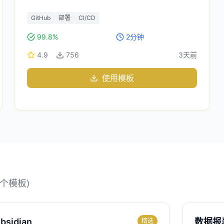
GitHub
部署
CI/CD
99.8%
2分钟
4.9
756
3天前
使用模板
个模板)
idian
数据报
精选