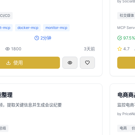
by
SocialB
CI/CD
社交媒体
it-mcp
docker-mcp
monitor-mcp
MCP Serve
2分钟
97.5%
6
1800
3天前
4.7
使用
能整理
电商商
频，提取关键信息并生成会议纪要
监控电商
by
PriceW
I总结
电商