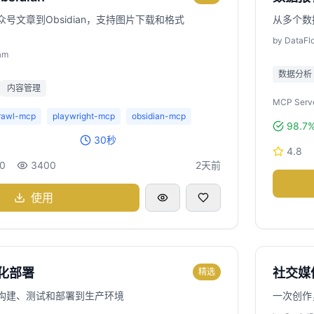
号文章到Obsidian，支持图片下载和格式
从多个数
by
DataFl
am
数据分析
内容管理
MCP Serve
rawl-mcp
playwright-mcp
obsidian-mcp
98.7
30秒
4.8
0
3400
2天前
使用
动化部署
社交媒
精选
构建、测试和部署到生产环境
一次创作